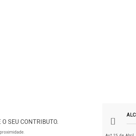
INÍCIO
FREGUESIA
EXECUTIVO
ASSEMBLE
Incidentes
AL
 O SEU CONTRIBUTO.
 proximidade.
Avª 25 de Abril,