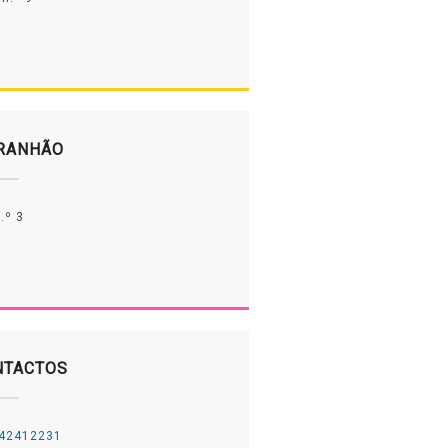
RANHÃO
.º 3
NTACTOS
242412231