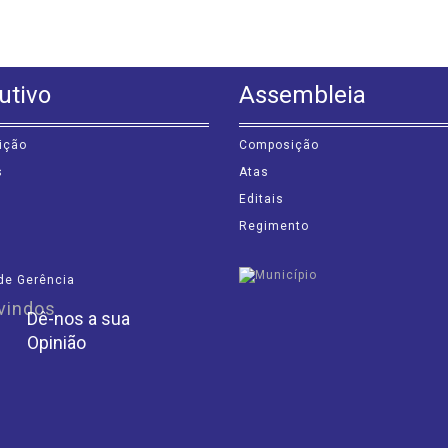
utivo
Assembleia
ição
Composição
s
Atas
Editais
Regimento
de Gerência
Dê-nos a sua
Opinião