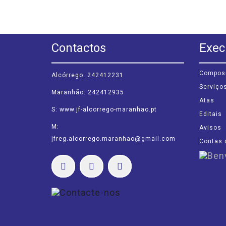
Contactos
Exec
Compos
Alcórrego: 242412231
Serviço
Maranhão: 242412935
Atas
S: www.jf-alcorrego-maranhao.pt
Editais
M:
Avisos
jfreg.alcorrego.maranhao@gmail.com
Contas 