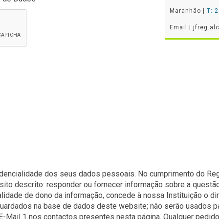
Maranhão |
T: 
Email | jfreg.
nfidencialidade dos seus dados pessoais. No cumprimento do R
sito descrito: responder ou fornecer informação sobre a questão
qualidade de dono da informação, concede à nossa Instituição o 
ardados na base de dados deste website; não serão usados para 
E-Mail 1 nos contactos presentes nesta página. Qualquer pedid