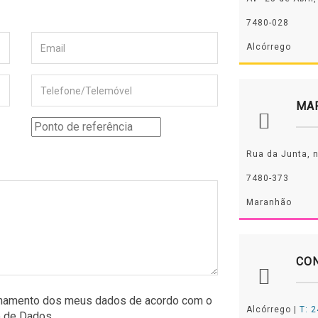
7480-028
Alcórrego
MA
Rua da Junta, n
7480-373
Maranhão
CO
zenamento dos meus dados de acordo com o
Alcórrego |
T: 
o de Dados