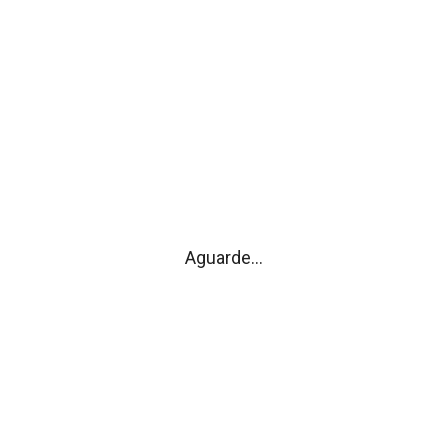
utivo
Assembleia
ição
Composição
s
Atas
Editais
Regimento
de Gerência
Aguarde...
Dê-nos a sua
Opinião