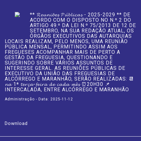
** 𝓡𝓮𝓾𝓷𝓲𝓸̃𝓮𝓼 𝓟𝓾́𝓫𝓵𝓲𝓬𝓪𝓼 - 2025-2029 ** DE
ACORDO COM O DISPOSTO NO N.º 2 DO
ARTIGO 49.º DA LEI N.º 75/2013 DE 12 DE
SETEMBRO, NA SUA REDAÇÃO ATUAL, OS
ÓRGÃOS EXECUTIVOS DAS AUTARQUIAS
LOCAIS REALIZAM, PELO MENOS, UMA REUNIÃO
PÚBLICA MENSAL, PERMITINDO ASSIM AOS
FREGUESES ACOMPANHAR MAIS DE PERTO A
GESTÃO DA FREGUESIA, QUESTIONANDO E
SUGERINDO SOBRE VÁRIOS ASSUNTOS DE
INTERESSE GERAL. AS REUNIÕES PÚBLICAS DE
EXECUTIVO DA UNIÃO DAS FREGUESIAS DE
ALCÓRREGO E MARANHÃO, SERÃO REALIZADAS: 📆
𝓷𝓪 1ª 𝓽𝓮𝓻𝓬̧𝓪-𝓯𝓮𝓲𝓻𝓪 𝓭𝓮 𝓬𝓪𝓭𝓪 𝓶𝓮̂𝓼 ⏰20H30 📌
INTERCALADA, ENTRE ALCÓRREGO E MARANHÃO
Administração - Data: 2025-11-12
Download