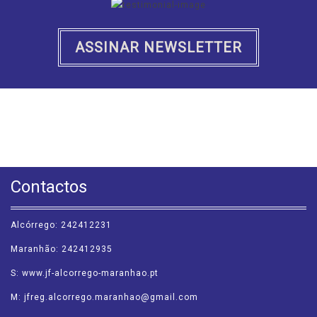
ASSINAR NEWSLETTER
PONTO VERDE
Reduzir, Reutilizar e Reciclar - Sustentabilidade.
A reciclagem de embalagens usadas apresenta inegáveis benefícios para
todos.
CONSULTAR
Contactos
Alcórrego: 242412231
Maranhão: 242412935
S: www.jf-alcorrego-maranhao.pt
M: jfreg.alcorrego.maranhao@gmail.com